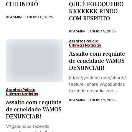
CHILINDRÓ
QUE É FOFOQUEIRO
KKKKKKK RINDO
BY
ADMIN
JANEIRO 6, 2025
COM RESPEITO
BY
ADMIN
JANEIRO 5, 2025
Assaltos
Policia
Últimas Notícias
Assalto com requinte
de crueldade VAMOS
DENUNCIAR!
https://youtube.com/shorts/z
feature=share VAgabundos
Assaltos
Policia
fazendo covardia com
Últimas Notícias
trabalhadores que estavam
BY
ADMIN
JANEIRO 2, 2025
assalto com requinte
saindo cansados do
de crueldade VAMOS
trabalho,...
DENUNCIAR!
VAgabundos fazendo